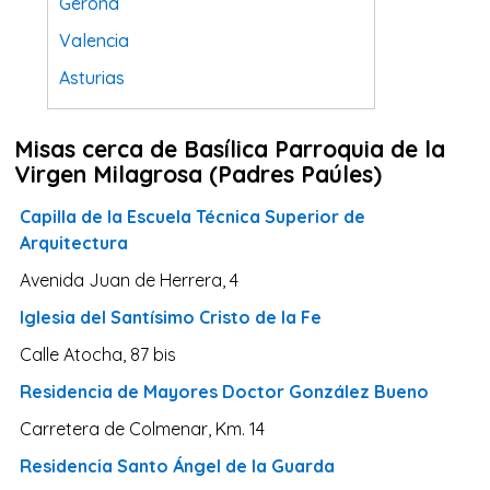
Gerona
Valencia
Asturias
Tarragona
Misas cerca de Basílica Parroquia de la
Navarra
Virgen Milagrosa (Padres Paúles)
Valladolid
Capilla de la Escuela Técnica Superior de
Sevilla
Arquitectura
La Coruña
Avenida Juan de Herrera, 4
Santa Cruz de Tenerife
Iglesia del Santísimo Cristo de la Fe
Cantabria
Calle Atocha, 87 bis
Islas Baleares
Residencia de Mayores Doctor González Bueno
Las Palmas
Carretera de Colmenar, Km. 14
Málaga
Residencia Santo Ángel de la Guarda
Alicante