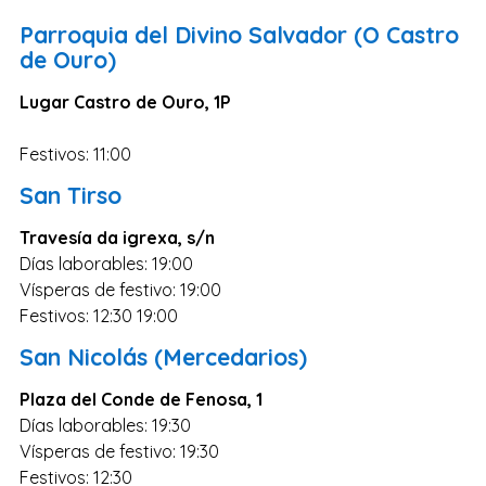
Salamanca
Parroquia del Divino Salvador (O Castro
Cáceres
de Ouro)
Ciudad Real
Lugar Castro de Ouro, 1P
Castellón
Cuenca
Festivos: 11:00
Teruel
San Tirso
Zamora
Travesía da igrexa, s/n
Guipúzcoa
Días laborables: 19:00
Vísperas de festivo: 19:00
Segovia
Festivos: 12:30 19:00
Palencia
San Nicolás (Mercedarios)
Orense
Plaza del Conde de Fenosa, 1
Almería
Días laborables: 19:30
La Rioja
Vísperas de festivo: 19:30
Festivos: 12:30
Huelva