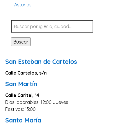
Asturias
Tarragona
Navarra
Valladolid
Buscar
Sevilla
La Coruña
San Esteban de Cartelos
Santa Cruz de Tenerife
Calle Cartelos, s/n
Cantabria
San Martín
Islas Baleares
Las Palmas
Calle Caritel, 14
Días laborables: 12:00 Jueves
Málaga
Festivos: 13:00
Alicante
Santa María
Toledo