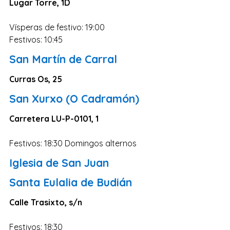
Lugar Torre, 1D
Zaragoza
Murcia
Vísperas de festivo: 19:00
Festivos: 10:45
Vizcaya
San Martín de Carral
Cádiz
Granada
Curras Os, 25
Córdoba
San Xurxo (O Cadramón)
Pontevedra
Carretera LU-P-0101, 1
Huesca
Festivos: 18:30 Domingos alternos
Burgos
Iglesia de San Juan
Jaén
Badajoz
Santa Eulalia de Budián
León
Calle Trasixto, s/n
Guadalajara
Festivos: 18:30