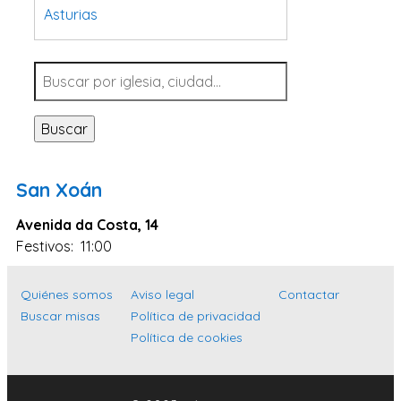
Asturias
Tarragona
Navarra
Valladolid
Buscar
Sevilla
La Coruña
San Xoán
Santa Cruz de Tenerife
Avenida da Costa, 14
Cantabria
Festivos: 11:00
Islas Baleares
Las Palmas
Quiénes somos
Aviso legal
Contactar
Buscar misas
Política de privacidad
Málaga
Política de cookies
Alicante
Toledo