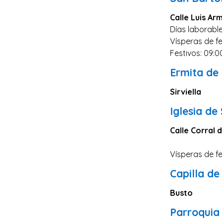
Salamanca
Calle Luis Ar
Cáceres
Días laborable
Ciudad Real
Vísperas de fe
Castellón
Festivos: 09:0
Cuenca
Ermita de
Teruel
Sirviella
Zamora
Iglesia de
Guipúzcoa
Calle Corral d
Segovia
Palencia
Vísperas de fe
Orense
Capilla d
Almería
Busto
La Rioja
Parroquia 
Huelva