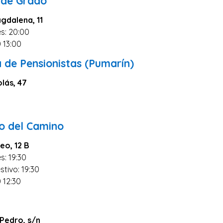
 de Grado
agdalena, 11
s: 20:00
0 13:00
 de Pensionistas (Pumarín)
olás, 47
0
o del Camino
eo, 12 B
s: 19:30
stivo: 19:30
0 12:30
 Pedro, s/n