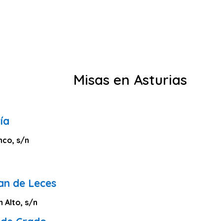
Misas en Asturias
ía
nco, s/n
an de Leces
n Alto, s/n