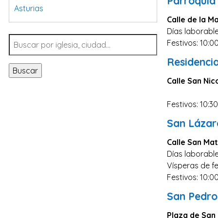
Parroquia
Asturias
Calle de la M
Tarragona
Días laborable
Navarra
Festivos: 10:0
Valladolid
Residencia
Buscar
Sevilla
Calle San Nic
La Coruña
Festivos: 10:3
Santa Cruz de Tenerife
San Lázar
Cantabria
Islas Baleares
Calle San Mat
Días laborable
Las Palmas
Vísperas de fe
Málaga
Festivos: 10:0
Alicante
San Pedro
Toledo
Plaza de San