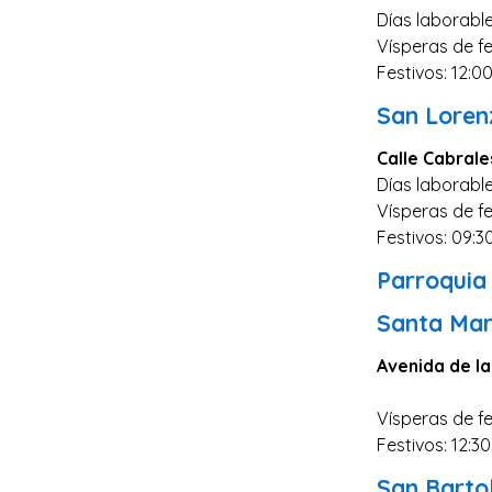
Zaragoza
Días laborable
Vísperas de fe
Murcia
Festivos: 12:0
Vizcaya
San Loren
Cádiz
Calle Cabrale
Granada
Días laborable
Córdoba
Vísperas de fe
Pontevedra
Festivos: 09:30
Huesca
Parroquia
Burgos
Santa Mar
Jaén
Avenida de la
Badajoz
Vísperas de fe
León
Festivos: 12:30
Guadalajara
San Bart