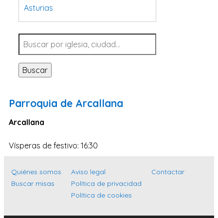
Asturias
Tarragona
Navarra
Valladolid
Buscar
Sevilla
La Coruña
Parroquia de Arcallana
Santa Cruz de Tenerife
Arcallana
Cantabria
Islas Baleares
Vísperas de festivo: 16:30
Las Palmas
Quiénes somos
Aviso legal
Contactar
Málaga
Buscar misas
Política de privacidad
Alicante
Política de cookies
Toledo