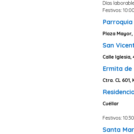
Días laborable
Lugo
Festivos: 10:0
Ávila
Parroquia
Albacete
Plaza Mayor,
Soria
San Vicen
Álava
Calle Iglesia, 
Ceuta
Ermita de
Melilla
Ctra. CL 601,
Residencia
Cuéllar
Festivos: 10:3
Santa Mar