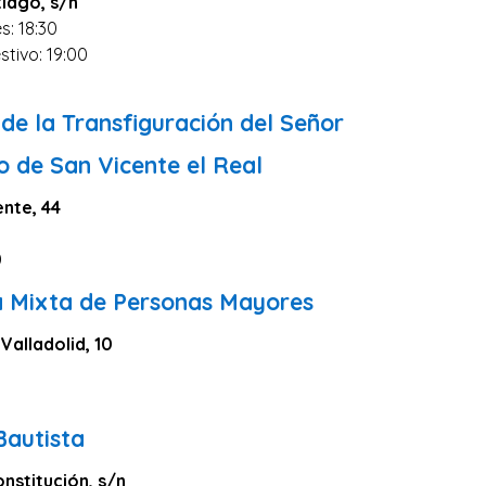
tiago, s/n
s: 18:30
stivo: 19:00
0
de la Transfiguración del Señor
o de San Vicente el Real
ente, 44
0
a Mixta de Personas Mayores
Valladolid, 10
Bautista
onstitución, s/n