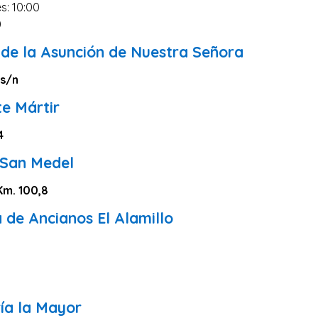
s: 10:00
0
 de la Asunción de Nuestra Señora
 s/n
te Mártir
4
 San Medel
 Km. 100,8
 de Ancianos El Alamillo
0
ía la Mayor