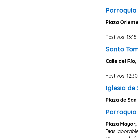
Zaragoza
Parroquia
Murcia
Plaza Oriente
Vizcaya
Cádiz
Festivos: 13:15
Granada
Santo Tom
Córdoba
Calle del Río,
Pontevedra
Festivos: 12:30
Huesca
Iglesia de
Burgos
Jaén
Plaza de San 
Badajoz
Parroquia
León
Plaza Mayor,
Guadalajara
Días laborable