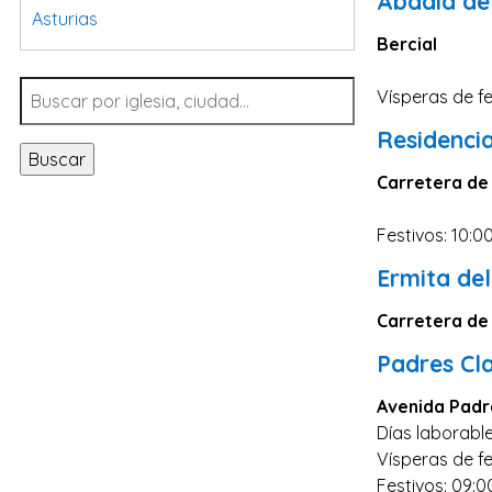
Abadía de
Asturias
Bercial
Tarragona
Navarra
Vísperas de fe
Valladolid
Residenci
Buscar
Sevilla
Carretera de 
La Coruña
Festivos: 10:0
Santa Cruz de Tenerife
Ermita del
Cantabria
Islas Baleares
Carretera de 
Las Palmas
Padres Cl
Málaga
Avenida Padre
Alicante
Días laborable
Vísperas de fe
Toledo
Festivos: 09:0