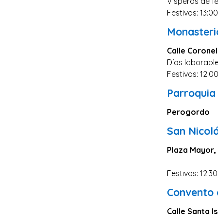
Vísperas de fe
Salamanca
Festivos: 13:0
Cáceres
Monasteri
Ciudad Real
Calle Corone
Castellón
Días laborable
Cuenca
Festivos: 12:0
Teruel
Parroquia 
Zamora
Perogordo
Guipúzcoa
San Nicolá
Segovia
Plaza Mayor,
Palencia
Orense
Festivos: 12:30
Almería
Convento d
La Rioja
Calle Santa Is
Huelva