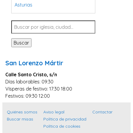
Asturias
Tarragona
Navarra
Valladolid
Buscar
Sevilla
La Coruña
San Lorenzo Mártir
Santa Cruz de Tenerife
Calle Santo Cristo, s/n
Cantabria
Días laborables: 09:30
Islas Baleares
Vísperas de festivo: 17:30 18:00
Las Palmas
Festivos: 09:30 12:00
Málaga
Quiénes somos
Aviso legal
Contactar
Alicante
Buscar misas
Política de privacidad
Toledo
Política de cookies