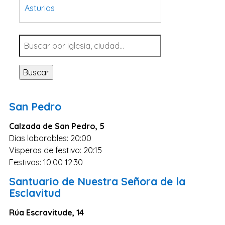
Asturias
Tarragona
Navarra
Valladolid
Buscar
Sevilla
La Coruña
San Pedro
Santa Cruz de Tenerife
Calzada de San Pedro, 5
Cantabria
Días laborables: 20:00
Islas Baleares
Vísperas de festivo: 20:15
Las Palmas
Festivos: 10:00 12:30
Málaga
Santuario de Nuestra Señora de la
Esclavitud
Alicante
Rúa Escravitude, 14
Toledo