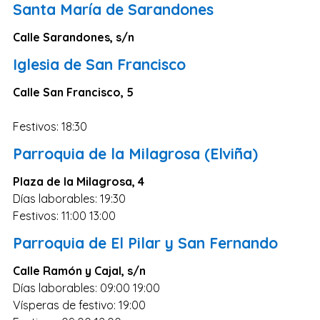
Santa María de Sarandones
Zaragoza
Murcia
Calle Sarandones, s/n
Vizcaya
Iglesia de San Francisco
Cádiz
Calle San Francisco, 5
Granada
Festivos: 18:30
Córdoba
Parroquia de la Milagrosa (Elviña)
Pontevedra
Huesca
Plaza de la Milagrosa, 4
Días laborables: 19:30
Burgos
Festivos: 11:00 13:00
Jaén
Parroquia de El Pilar y San Fernando
Badajoz
Calle Ramón y Cajal, s/n
León
Días laborables: 09:00 19:00
Guadalajara
Vísperas de festivo: 19:00