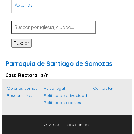
Asturias
Tarragona
Navarra
Valladolid
Buscar
Sevilla
La Coruña
Parroquia de Santiago de Somozas
Santa Cruz de Tenerife
Casa Rectoral, s/n
Cantabria
Islas Baleares
Quiénes somos
Aviso legal
Contactar
Buscar misas
Política de privacidad
Las Palmas
Política de cookies
Málaga
Alicante
© 2023 misas.com.es
Toledo