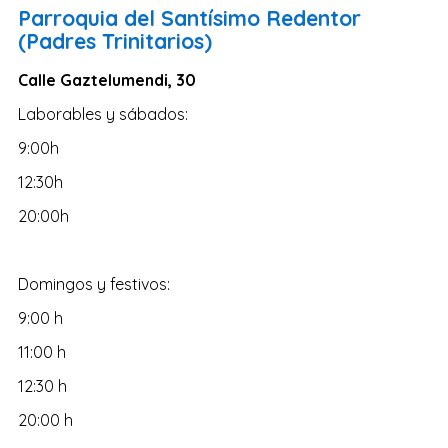
Salamanca
Parroquia del Santísimo Redentor
(Padres Trinitarios)
Cáceres
Ciudad Real
Calle Gaztelumendi, 30
Castellón
Laborables y sábados:
Cuenca
9:00h
Teruel
12:30h
Zamora
20:00h
Guipúzcoa
Segovia
Domingos y festivos:
Palencia
9:00 h
Orense
11:00 h
Almería
12:30 h
La Rioja
20:00 h
Huelva