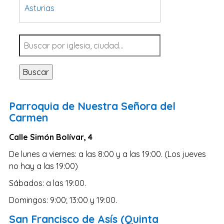
Asturias
Tarragona
Navarra
Valladolid
Buscar
Sevilla
La Coruña
Parroquia de Nuestra Señora del
Santa Cruz de Tenerife
Carmen
Cantabria
Calle Simón Bolívar, 4
Islas Baleares
De lunes a viernes: a las 8:00 y a las 19:00. (Los jueves
Las Palmas
no hay a las 19:00)
Málaga
Sábados: a las 19:00.
Alicante
Domingos: 9:00; 13:00 y 19:00.
Toledo
San Francisco de Asís (Quinta