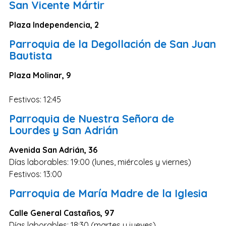
San Vicente Mártir
Lugo
Plaza Independencia, 2
Ávila
Parroquia de la Degollación de San Juan
Albacete
Bautista
Soria
Plaza Molinar, 9
Álava
Festivos: 12:45
Ceuta
Parroquia de Nuestra Señora de
Melilla
Lourdes y San Adrián
Avenida San Adrián, 36
Días laborables: 19:00 (lunes, miércoles y viernes)
Festivos: 13:00
Parroquia de María Madre de la Iglesia
Calle General Castaños, 97
Días laborables: 18:30 (martes y jueves)