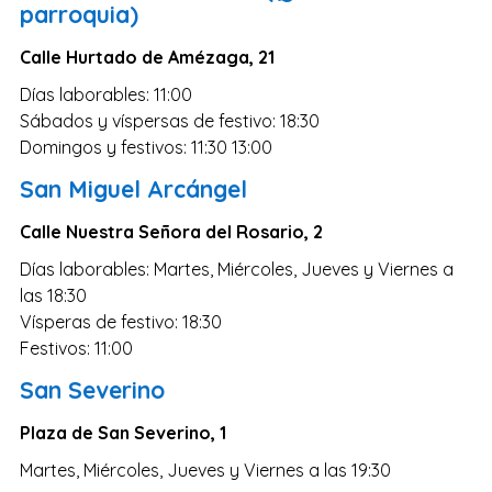
parroquia)
Zaragoza
Murcia
Calle Hurtado de Amézaga, 21
Vizcaya
Días laborables: 11:00
Sábados y víspersas de festivo: 18:30
Cádiz
Domingos y festivos: 11:30 13:00
Granada
San Miguel Arcángel
Córdoba
Calle Nuestra Señora del Rosario, 2
Pontevedra
Días laborables: Martes, Miércoles, Jueves y Viernes a
Huesca
las 18:30
Burgos
Vísperas de festivo: 18:30
Jaén
Festivos: 11:00
Badajoz
San Severino
León
Plaza de San Severino, 1
Guadalajara
Martes, Miércoles, Jueves y Viernes a las 19:30