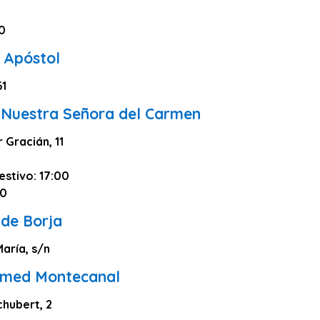
30
 Apóstol
61
e Nuestra Señora del Carmen
 Gracián, 11
estivo: 17:00
30
 de Borja
aría, s/n
iamed Montecanal
chubert, 2