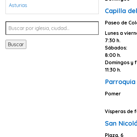
Asturias
Capilla de
Tarragona
Paseo de Col
Navarra
Lunes a viern
Valladolid
7:30 h.
Buscar
Sevilla
Sábados:
8:00 h.
La Coruña
Domingos y f
Santa Cruz de Tenerife
11:30 h.
Cantabria
Parroquia
Islas Baleares
Pomer
Las Palmas
Málaga
Vísperas de f
Alicante
San Nicolá
Toledo
Plaza, 6