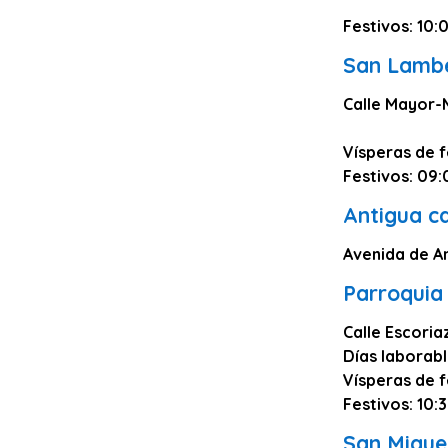
Salamanca
Festivos: 10:
Cáceres
San Lamb
Ciudad Real
Calle Mayor-
Castellón
Cuenca
Vísperas de f
Teruel
Festivos: 09:
Zamora
Antigua ca
Guipúzcoa
Avenida de A
Segovia
Parroquia
Palencia
Calle Escoria
Orense
Días laborabl
Almería
Vísperas de f
Festivos: 10:3
La Rioja
San Migue
Huelva