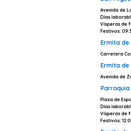
Lugo
Avenida de L
Días laborabl
Ávila
Vísperas de f
Albacete
Festivos: 09:
Soria
Ermita de
Álava
Carretera Co
Ceuta
Ermita de
Melilla
Avenida de Z
Parroquia
Plaza de Espa
Días laborabl
Vísperas de f
Festivos: 12: