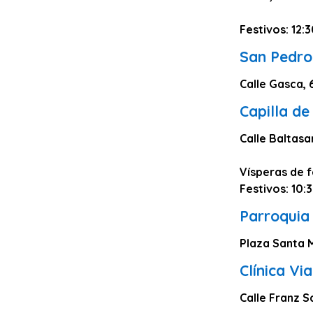
Zaragoza
Festivos: 12:
Murcia
San Pedro
Vizcaya
Cádiz
Calle Gasca, 
Granada
Capilla d
Córdoba
Calle Baltasar
Pontevedra
Vísperas de f
Huesca
Festivos: 10:
Burgos
Parroquia
Jaén
Plaza Santa M
Badajoz
Clínica V
León
Guadalajara
Calle Franz S