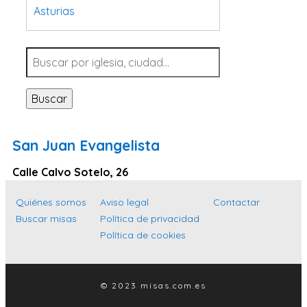
Asturias
Tarragona
Navarra
Valladolid
Buscar
Sevilla
La Coruña
San Juan Evangelista
Santa Cruz de Tenerife
Calle Calvo Sotelo, 26
Cantabria
Islas Baleares
Quiénes somos
Aviso legal
Contactar
Buscar misas
Política de privacidad
Las Palmas
Política de cookies
Málaga
Alicante
© 2023 misas.com.es
Toledo