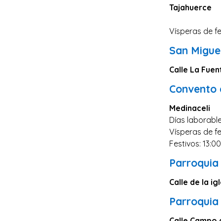
Zaragoza
Tajahuerce
Murcia
Vísperas de fe
Vizcaya
San Migue
Cádiz
Calle La Fuen
Granada
Convento 
Córdoba
Pontevedra
Medinaceli
Días laborable
Huesca
Vísperas de fes
Burgos
Festivos: 13:0
Jaén
Parroquia
Badajoz
Calle de la ig
León
Parroquia
Guadalajara
Calle Campo d