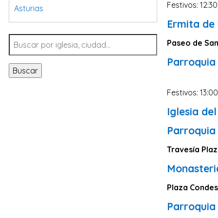
Festivos: 12:30
Asturias
Ermita de
Tarragona
Navarra
Paseo de San
Valladolid
Parroquia
Buscar
Sevilla
La Coruña
Festivos: 13:0
Santa Cruz de Tenerife
Iglesia de
Cantabria
Parroquia
Islas Baleares
Travesía Plaz
Las Palmas
Monasteri
Málaga
Plaza Condes 
Alicante
Parroquia
Toledo