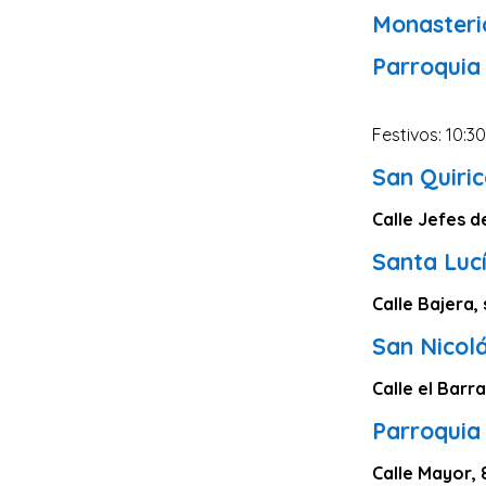
Monasteri
Lugo
Parroquia
Ávila
Albacete
Festivos: 10:3
Soria
San Quiric
Álava
Calle Jefes d
Ceuta
Melilla
Santa Luc
Calle Bajera,
San Nicolá
Calle el Barr
Parroquia
Calle Mayor, 