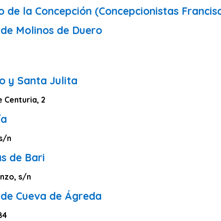
o de la Concepción (Concepcionistas Francis
 de Molinos de Duero
0
o y Santa Julita
e Centuria, 2
ía
 s/n
s de Bari
anzo, s/n
 de Cueva de Ágreda
84