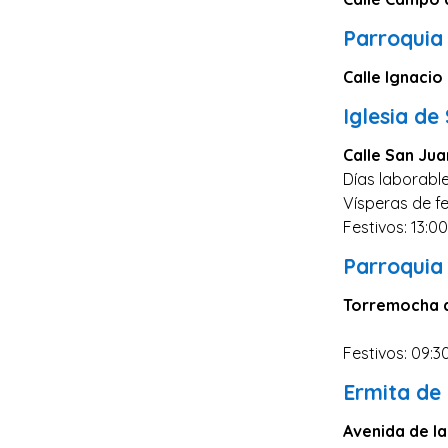
Salamanca
Parroquia 
Cáceres
Ciudad Real
Calle Ignacio
Castellón
Iglesia d
Cuenca
Calle San Jua
Teruel
Días laborable
Vísperas de fe
Zamora
Festivos: 13:0
Guipúzcoa
Parroquia
Segovia
Torremocha d
Palencia
Orense
Festivos: 09:3
Almería
Ermita de
La Rioja
Avenida de la
Huelva