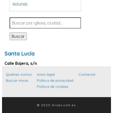
Asturias
Tarragona
Navarra
Valladolid
Buscar
Sevilla
La Coruña
Santa Lucía
Santa Cruz de Tenerife
Calle Bajera, s/n
Cantabria
Islas Baleares
Quiénes somos
Aviso legal
Contactar
Buscar misas
Política de privacidad
Las Palmas
Política de cookies
Málaga
Alicante
© 2023 misas.com.es
Toledo