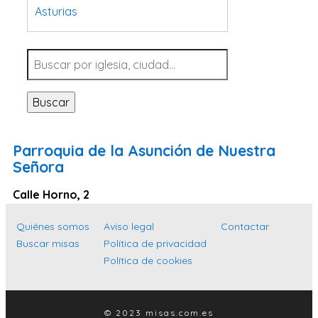
Asturias
Tarragona
Navarra
Valladolid
Buscar
Sevilla
La Coruña
Parroquia de la Asunción de Nuestra
Santa Cruz de Tenerife
Señora
Cantabria
Calle Horno, 2
Islas Baleares
Quiénes somos
Aviso legal
Contactar
Las Palmas
Buscar misas
Política de privacidad
Málaga
Política de cookies
Alicante
Toledo
© 2023 misas.com.es