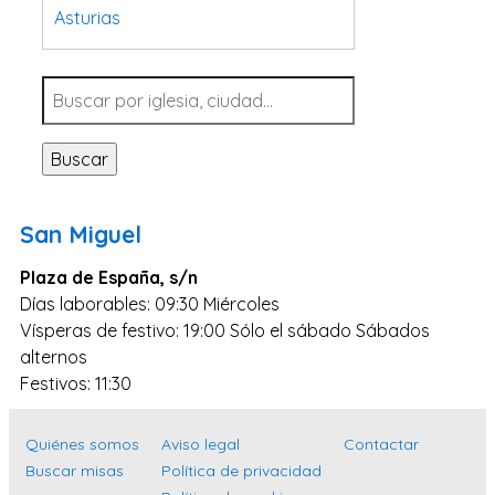
Asturias
Tarragona
Navarra
Valladolid
Buscar
Sevilla
La Coruña
San Miguel
Santa Cruz de Tenerife
Plaza de España, s/n
Cantabria
Días laborables: 09:30 Miércoles
Islas Baleares
Vísperas de festivo: 19:00 Sólo el sábado Sábados
Las Palmas
alternos
Festivos: 11:30
Málaga
Alicante
Quiénes somos
Aviso legal
Contactar
Toledo
Buscar misas
Política de privacidad