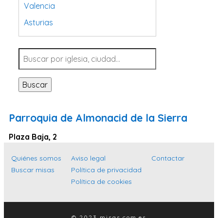
Valencia
Asturias
Tarragona
Navarra
Valladolid
Buscar
Sevilla
La Coruña
Parroquia de Almonacid de la Sierra
Santa Cruz de Tenerife
Plaza Baja, 2
Cantabria
Islas Baleares
Quiénes somos
Aviso legal
Contactar
Buscar misas
Política de privacidad
Las Palmas
Política de cookies
Málaga
Alicante
© 2023 misas.com.es