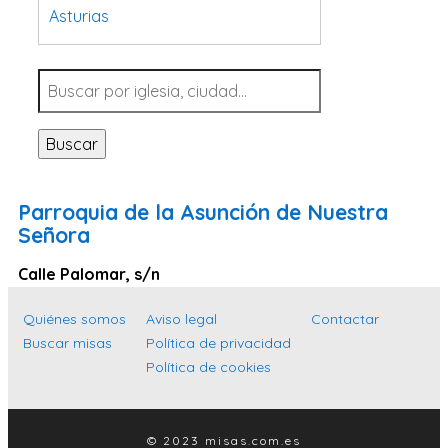
Asturias
Tarragona
Navarra
Valladolid
Buscar
Sevilla
La Coruña
Parroquia de la Asunción de Nuestra
Santa Cruz de Tenerife
Señora
Cantabria
Calle Palomar, s/n
Islas Baleares
Quiénes somos
Aviso legal
Contactar
Las Palmas
Buscar misas
Política de privacidad
Málaga
Política de cookies
Alicante
Toledo
© 2023 misas.com.es