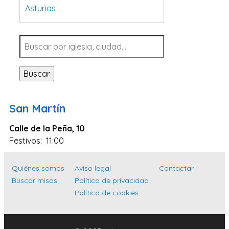
Asturias
Tarragona
Navarra
Valladolid
Buscar
Sevilla
La Coruña
San Martín
Santa Cruz de Tenerife
Calle de la Peña, 10
Cantabria
Festivos: 11:00
Islas Baleares
Las Palmas
Quiénes somos
Aviso legal
Contactar
Buscar misas
Política de privacidad
Málaga
Política de cookies
Alicante
Toledo