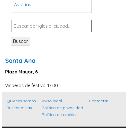
Asturias
Tarragona
Navarra
Valladolid
Buscar
Sevilla
La Coruña
Santa Ana
Santa Cruz de Tenerife
Plaza Mayor, 6
Cantabria
Islas Baleares
Vísperas de festivo: 17:00
Las Palmas
Quiénes somos
Aviso legal
Contactar
Málaga
Buscar misas
Política de privacidad
Alicante
Política de cookies
Toledo