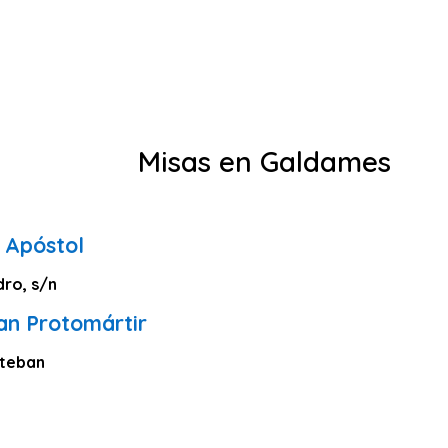
Misas en Galdames
 Apóstol
dro, s/n
an Protomártir
steban