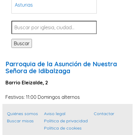
Asturias
Tarragona
Navarra
Valladolid
Buscar
Sevilla
La Coruña
Parroquia de la Asunción de Nuestra
Santa Cruz de Tenerife
Señora de Idibalzaga
Cantabria
Barrio Eleizalde, 2
Islas Baleares
Festivos: 11:00 Domingos alternos
Las Palmas
Málaga
Quiénes somos
Aviso legal
Contactar
Alicante
Buscar misas
Política de privacidad
Toledo
Política de cookies