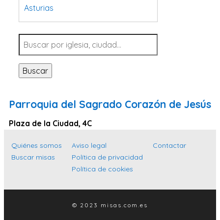
Asturias
Tarragona
Navarra
Valladolid
Buscar
Sevilla
La Coruña
Parroquia del Sagrado Corazón de Jesús
Santa Cruz de Tenerife
Plaza de la Ciudad, 4C
Cantabria
Islas Baleares
Quiénes somos
Aviso legal
Contactar
Buscar misas
Política de privacidad
Las Palmas
Política de cookies
Málaga
Alicante
© 2023 misas.com.es
Toledo