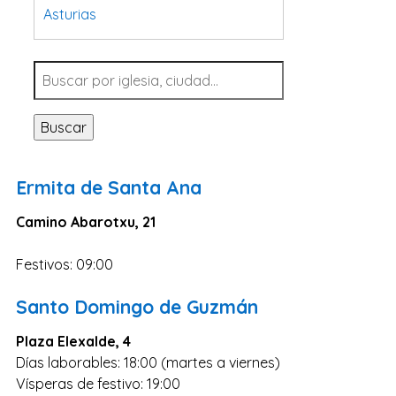
Asturias
Tarragona
Navarra
Valladolid
Buscar
Sevilla
La Coruña
Ermita de Santa Ana
Santa Cruz de Tenerife
Camino Abarotxu, 21
Cantabria
Islas Baleares
Festivos: 09:00
Las Palmas
Santo Domingo de Guzmán
Málaga
Plaza Elexalde, 4
Alicante
Días laborables: 18:00 (martes a viernes)
Toledo
Vísperas de festivo: 19:00