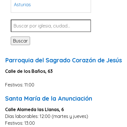
Asturias
Tarragona
Navarra
Valladolid
Buscar
Sevilla
La Coruña
Parroquia del Sagrado Corazón de Jesús
Santa Cruz de Tenerife
Calle de los Baños, 63
Cantabria
Islas Baleares
Festivos: 11:00
Las Palmas
Santa María de la Anunciación
Málaga
Calle Alameda las Llanas, 6
Alicante
Días laborables: 12:00 (martes y jueves)
Toledo
Festivos: 13:00