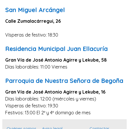
Zaragoza
San Miguel Arcángel
Murcia
Calle Zumalacárregui, 26
Vizcaya
Cádiz
Vísperas de festivo: 18:30
Granada
Residencia Municipal Juan Ellacuría
Córdoba
Gran Vía de José Antonio Agirre y Lekube, 58
Pontevedra
Días laborables: 11:00 Viernes
Huesca
Parroquia de Nuestra Señora de Begoña
Burgos
Jaén
Gran Vía de José Antonio Agirre y Lekube, 16
Días laborables: 12:00 (miércoles y viernes)
Badajoz
Vísperas de festivo: 19:30
León
Festivos: 13:00 El 2º y 4º domingo de mes
Guadalajara
Quiénes somos
Aviso legal
Contactar