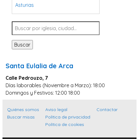
Asturias
Tarragona
Navarra
Valladolid
Buscar
Sevilla
La Coruña
Santa Eulalia de Arca
Santa Cruz de Tenerife
Calle Pedrouzo, 7
Cantabria
Días laborables (Noviembre a Marzo): 18:00
Islas Baleares
Domingos y Festivos: 12:00 18:00
Las Palmas
Quiénes somos
Aviso legal
Contactar
Málaga
Buscar misas
Política de privacidad
Alicante
Política de cookies
Toledo