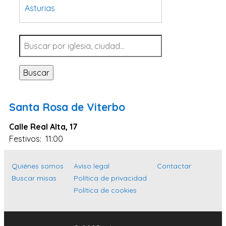
Asturias
Tarragona
Navarra
Valladolid
Buscar
Sevilla
La Coruña
Santa Rosa de Viterbo
Santa Cruz de Tenerife
Calle Real Alta, 17
Cantabria
Festivos: 11:00
Islas Baleares
Las Palmas
Quiénes somos
Aviso legal
Contactar
Buscar misas
Política de privacidad
Málaga
Política de cookies
Alicante
Toledo