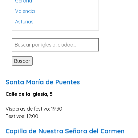
Gerona
Valencia
Asturias
Tarragona
Navarra
Valladolid
Buscar
Sevilla
La Coruña
Santa María de Puentes
Santa Cruz de Tenerife
Calle de la iglesia, 5
Cantabria
Islas Baleares
Vísperas de festivo: 19:30
Las Palmas
Festivos: 12:00
Málaga
Capilla de Nuestra Señora del Carmen
Alicante