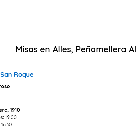
Misas en Alles, Peñamellera A
e San Roque
droso
ero, 1910
s: 19:00
 16:30