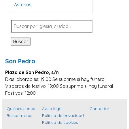
Asturias
Tarragona
Navarra
Valladolid
Buscar
Sevilla
La Coruña
San Pedro
Santa Cruz de Tenerife
Plaza de San Pedro, s/n
Cantabria
Días laborables: 19:00 Se suprime si hay funeral
Islas Baleares
Vísperas de festivo: 19:00 Se suprime si hay funeral
Las Palmas
Festivos: 12:00
Málaga
Quiénes somos
Aviso legal
Contactar
Alicante
Buscar misas
Política de privacidad
Toledo
Política de cookies