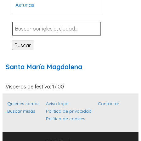
Asturias
Tarragona
Navarra
Valladolid
Buscar
Sevilla
La Coruña
Santa María Magdalena
Santa Cruz de Tenerife
Cantabria
Vísperas de festivo: 17:00
Islas Baleares
Las Palmas
Quiénes somos
Aviso legal
Contactar
Buscar misas
Política de privacidad
Málaga
Política de cookies
Alicante
Toledo