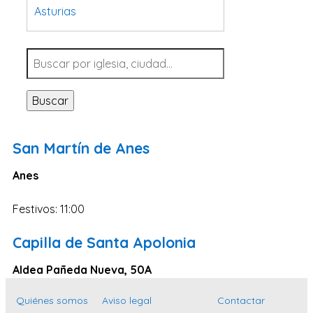
Asturias
Tarragona
Navarra
Valladolid
Buscar
Sevilla
La Coruña
San Martín de Anes
Santa Cruz de Tenerife
Anes
Cantabria
Islas Baleares
Festivos: 11:00
Las Palmas
Capilla de Santa Apolonia
Málaga
Aldea Pañeda Nueva, 50A
Alicante
Toledo
Quiénes somos
Aviso legal
Contactar