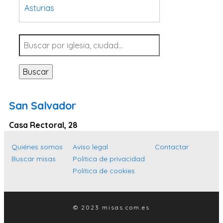
Asturias
Tarragona
Navarra
Valladolid
Buscar
Sevilla
La Coruña
San Salvador
Santa Cruz de Tenerife
Casa Rectoral, 28
Cantabria
Islas Baleares
Quiénes somos
Aviso legal
Contactar
Buscar misas
Política de privacidad
Las Palmas
Política de cookies
Málaga
Alicante
© 2023 misas.com.es
Toledo