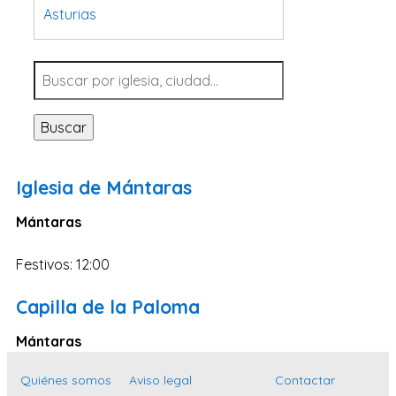
Asturias
Tarragona
Navarra
Valladolid
Buscar
Sevilla
La Coruña
Iglesia de Mántaras
Santa Cruz de Tenerife
Mántaras
Cantabria
Islas Baleares
Festivos: 12:00
Las Palmas
Capilla de la Paloma
Málaga
Mántaras
Alicante
Toledo
Quiénes somos
Aviso legal
Contactar