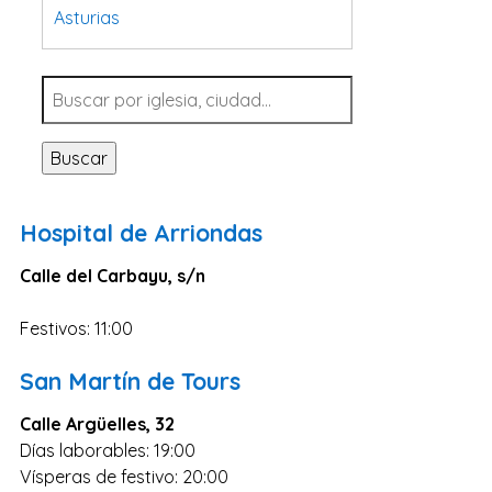
Asturias
Tarragona
Navarra
Valladolid
Buscar
Sevilla
La Coruña
Hospital de Arriondas
Santa Cruz de Tenerife
Calle del Carbayu, s/n
Cantabria
Islas Baleares
Festivos: 11:00
Las Palmas
San Martín de Tours
Málaga
Calle Argüelles, 32
Alicante
Días laborables: 19:00
Toledo
Vísperas de festivo: 20:00