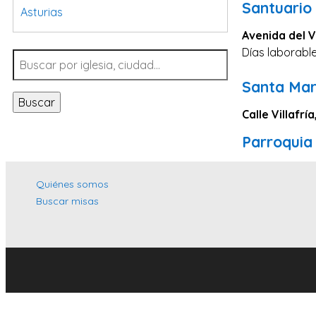
Santuario 
Asturias
Avenida del Va
Tarragona
Días laborable
Navarra
Valladolid
Santa Mar
Buscar
Sevilla
Calle Villafría
La Coruña
Parroquia 
Santa Cruz de Tenerife
Cantabria
Quiénes somos
Buscar misas
Islas Baleares
Las Palmas
Málaga
Alicante
Toledo