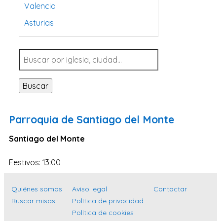
Valencia
Asturias
Tarragona
Navarra
Valladolid
Buscar
Sevilla
La Coruña
Parroquia de Santiago del Monte
Santa Cruz de Tenerife
Santiago del Monte
Cantabria
Islas Baleares
Festivos: 13:00
Las Palmas
Quiénes somos
Aviso legal
Contactar
Málaga
Buscar misas
Política de privacidad
Alicante
Política de cookies