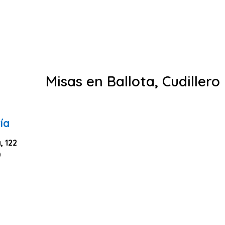
Misas en Ballota, Cudillero
ía
, 122
0