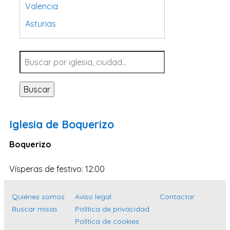
Valencia
Asturias
Tarragona
Navarra
Valladolid
Buscar
Sevilla
La Coruña
Iglesia de Boquerizo
Santa Cruz de Tenerife
Boquerizo
Cantabria
Islas Baleares
Vísperas de festivo: 12:00
Las Palmas
Quiénes somos
Aviso legal
Contactar
Málaga
Buscar misas
Política de privacidad
Alicante
Política de cookies