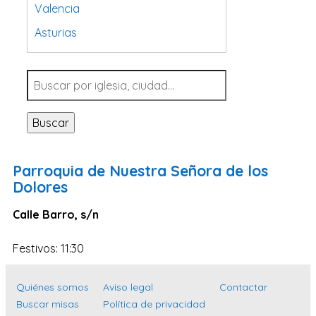
Valencia
Asturias
Tarragona
Navarra
Valladolid
Buscar
Sevilla
La Coruña
Parroquia de Nuestra Señora de los
Santa Cruz de Tenerife
Dolores
Cantabria
Calle Barro, s/n
Islas Baleares
Festivos: 11:30
Las Palmas
Málaga
Quiénes somos
Aviso legal
Contactar
Alicante
Buscar misas
Política de privacidad