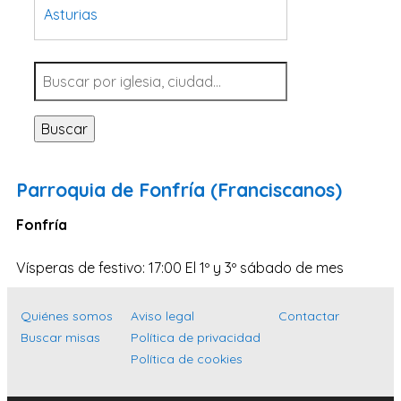
Asturias
Tarragona
Navarra
Valladolid
Buscar
Sevilla
La Coruña
Parroquia de Fonfría (Franciscanos)
Santa Cruz de Tenerife
Fonfría
Cantabria
Islas Baleares
Vísperas de festivo: 17:00 El 1º y 3º sábado de mes
Las Palmas
Quiénes somos
Aviso legal
Contactar
Málaga
Buscar misas
Política de privacidad
Alicante
Política de cookies
Toledo