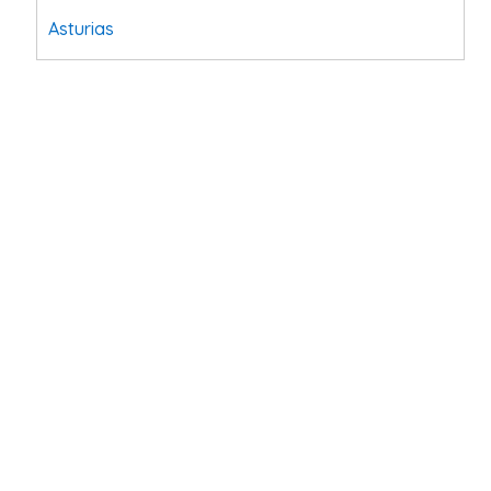
Asturias
Tarragona
Navarra
Valladolid
Sevilla
La Coruña
Santa Cruz de Tenerife
Cantabria
Islas Baleares
Las Palmas
Málaga
Alicante
Toledo