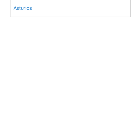
Asturias
Tarragona
Navarra
Valladolid
Sevilla
La Coruña
Santa Cruz de Tenerife
Cantabria
Islas Baleares
Las Palmas
Málaga
Alicante
Toledo