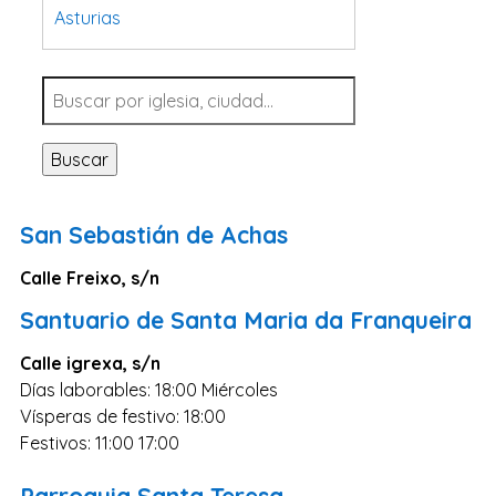
Asturias
Tarragona
Navarra
Valladolid
Buscar
Sevilla
La Coruña
San Sebastián de Achas
Santa Cruz de Tenerife
Calle Freixo, s/n
Cantabria
Santuario de Santa Maria da Franqueira
Islas Baleares
Las Palmas
Calle igrexa, s/n
Días laborables: 18:00 Miércoles
Málaga
Vísperas de festivo: 18:00
Alicante
Festivos: 11:00 17:00
Toledo
Parroquia Santa Teresa