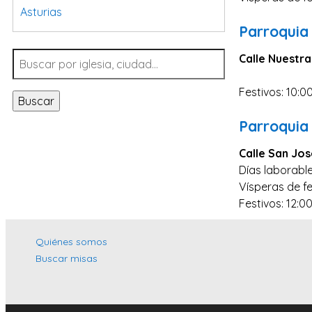
Asturias
Parroquia 
Tarragona
Calle Nuestra
Navarra
Valladolid
Festivos: 10:0
Buscar
Sevilla
Parroquia
La Coruña
Calle San Jos
Santa Cruz de Tenerife
Días laborable
Cantabria
Vísperas de fe
Islas Baleares
Festivos: 12:0
Las Palmas
Quiénes somos
Málaga
Buscar misas
Alicante
Toledo