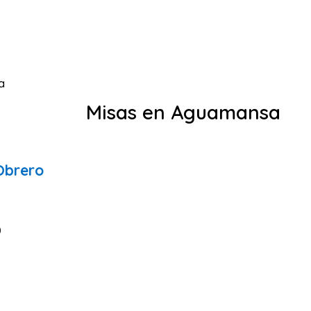
a
Misas en Aguamansa
Obrero
0