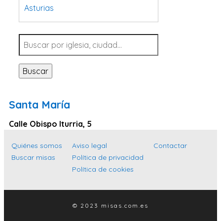
Asturias
Tarragona
Navarra
Valladolid
Buscar
Sevilla
La Coruña
Santa María
Santa Cruz de Tenerife
Calle Obispo Iturria, 5
Cantabria
Islas Baleares
Quiénes somos
Aviso legal
Contactar
Buscar misas
Política de privacidad
Las Palmas
Política de cookies
Málaga
Alicante
© 2023 misas.com.es
Toledo