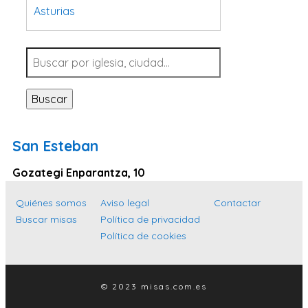
Asturias
Tarragona
Navarra
Valladolid
Buscar
Sevilla
La Coruña
San Esteban
Santa Cruz de Tenerife
Gozategi Enparantza, 10
Cantabria
Islas Baleares
Quiénes somos
Aviso legal
Contactar
Buscar misas
Política de privacidad
Las Palmas
Política de cookies
Málaga
Alicante
© 2023 misas.com.es
Toledo