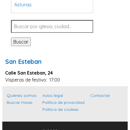
Asturias
Tarragona
Navarra
Valladolid
Buscar
Sevilla
La Coruña
San Esteban
Santa Cruz de Tenerife
Calle San Esteban, 24
Cantabria
Vísperas de festivo: 17:00
Islas Baleares
Las Palmas
Quiénes somos
Aviso legal
Contactar
Buscar misas
Política de privacidad
Málaga
Política de cookies
Alicante
Toledo