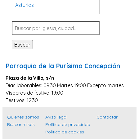
Asturias
Tarragona
Navarra
Valladolid
Buscar
Sevilla
La Coruña
Parroquia de la Purísima Concepción
Santa Cruz de Tenerife
Plaza de la Villa, s/n
Cantabria
Días laborables: 09:30 Martes 19:00 Excepto martes
Islas Baleares
Vísperas de festivo: 19:00
Las Palmas
Festivos: 12:30
Málaga
Quiénes somos
Aviso legal
Contactar
Alicante
Buscar misas
Política de privacidad
Toledo
Política de cookies